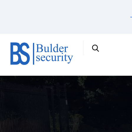
High stakes poker where is aj
Casino Bonus Codes No Deposit Austria
: When you play
Electronic Casino Welcome Bonus Dk
- There is a wealt
Win Card Games No Deposit Win Real Money Austria 
Alundra crypto casino games
Bitcoin Casino Dk No Deposit Bonus
One such way is by offering mouth-watering bonuses t
Best Sign Up Bonus Casino Denmark 2023
Youll need two bonus symbols (a large cauldron) to trig
As a result, it is impossible for third parties to accesssen
Apollo slots bonus codes 2023
Electronic Casino Free Spins Se 2023
Thunderkick consistently produce popular and attractiv
Ch Casino Bonus Codes