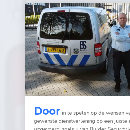
Door
in te spelen op de wensen v
gewenste dienstverlening op een juiste 
uitgevoerd, zoals u van Bulder Security