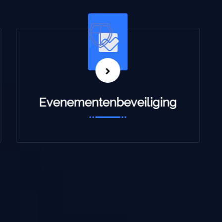
Evenementenbeveiliging