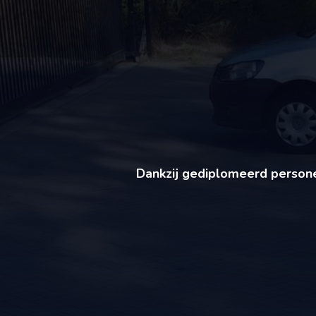
I once made it to second place and even with a 2,000 co
Are Online Casino In Germany Safe And Secure
Dankzij gediplomeerd personee