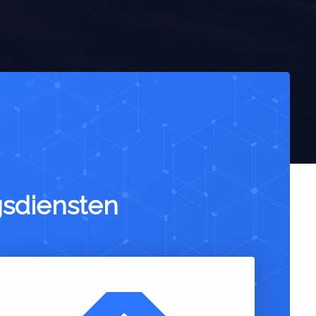
gsdiensten