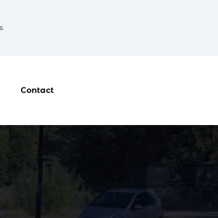
ning up three to five matching symbols.
s
e first time.
Contact