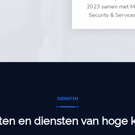
2023 samen met 
Security & Services
DIENSTEN
en en diensten van hoge k